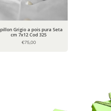
Papillon a Pois Cerimonia pura
cm 7x12 Cod 325
Seta Blu scur
€75,00
€