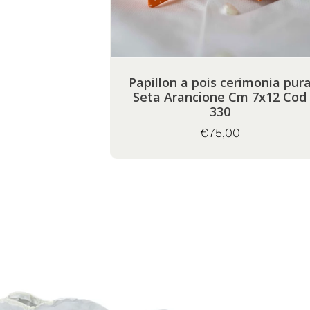
Papillon a pois cerimonia pura
d. 846
Seta Arancione Cm 7x12 Cod
330
€75,00