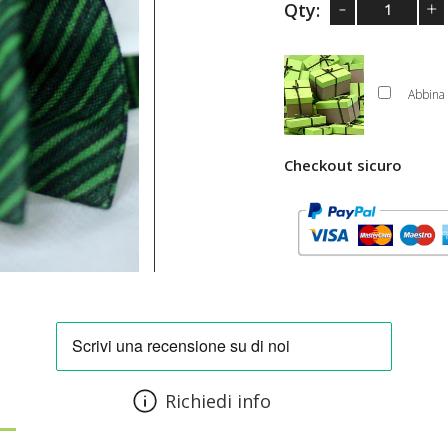
-
+
Qty:
Abbina 
Checkout sicuro
Richiedi info