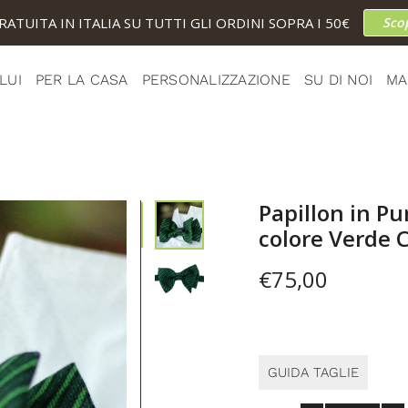
ATUITA IN ITALIA SU TUTTI GLI ORDINI SOPRA I 50€
Scop
LUI
PER LA CASA
PERSONALIZZAZIONE
SU DI NOI
MA
Papillon in Pura Lana stampa riga irregolare
colore Verde 
€75,00
GUIDA TAGLIE